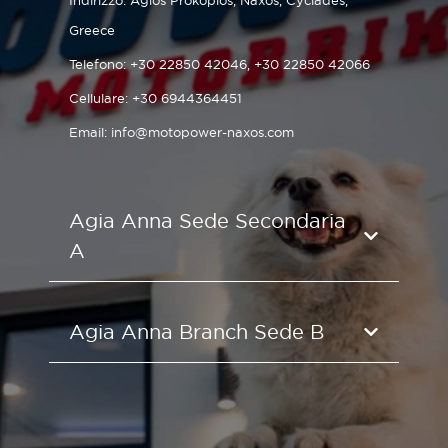
Indirizzo:
Agios Prokopios, Naxos, Cyclades,
Greece
Telefono:
+30 22850 42046
,
+30 22850 42066
Cellulare:
+30 6944364451
Email:
info@motopower-naxos.com
Agia Anna Sede Secondaria
A
Agia Anna Branch Sede B