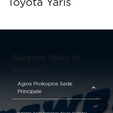
Toyota Yaris
Saremo felici di
servirvi!
Agios Prokopios Sede
Principale