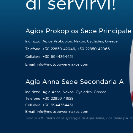
di servirvi!
Agios Prokopios Sede Principale
Indirizzo:
Agios Prokopios, Naxos, Cyclades, Greece
Telefono:
+30 22850 42046
,
+30 22850 42066
Cellulare:
+30 6944364451
Email:
info@motopower-naxos.com
Agia Anna Sede Secondaria A
Indirizzo:
Agia Anna, Naxos, Cyclades, Greece
Telefono:
+30 22850 41628
Cellulare:
+30 6944364451
Email:
info@motopower-naxos.com
Solo a 100 metri dalla spiaggia di Agia Anna, una delle più f