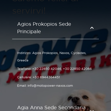
servirvi!
Agios Prokopios Sede
Principale
Indirizzo:
Agios Prokopios, Naxos, Cyclades,
Greece
Telefono:
+30 22850 42046
,
+30 22850 42066
Cellulare:
+30 6944364451
Email:
info@motopower-naxos.com
Agia Anna Sede Secondaria