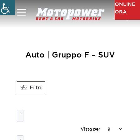
Vai
ONLINE
al
ORA
Menu
contenuto
Auto | Gruppo F – SUV
Filtri
Vista per