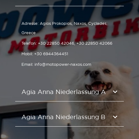
Adresse:
Agios Prokopios, Naxos, Cyclades,
Greece
Telefon:
+30 22850 42046
,
+30 22850 42066
Mobil:
+30 6944364451
Email:
info@motopower-naxos.com
Agia Anna Niederlassung A
Agia Anna Niederlassung B