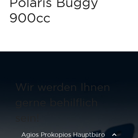
Polaris Buggy
900cc
Wir werden Ihnen
gerne behilflich
sein!
Agios Prokopios Hauptbüro