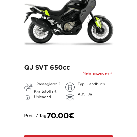
QJ SVT 650cc
Mehr anzeigen +
Passagiere: 2
Typ: Handbuch
Kraftstoffart:
ABS: Ja
Unleaded
70.00€
Preis / Tag