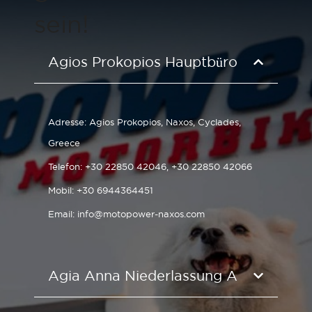
sein!
Agios Prokopios Hauptbüro
Adresse:
Agios Prokopios, Naxos, Cyclades,
Greece
Telefon:
+30 22850 42046
,
+30 22850 42066
Mobil:
+30 6944364451
Email:
info@motopower-naxos.com
Agia Anna Niederlassung A