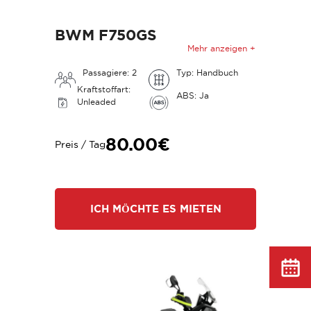
BWM F750GS
Mehr anzeigen +
Passagiere: 2
Typ: Handbuch
Kraftstoffart:
ABS: Ja
Unleaded
80.00€
Preis / Tag
ICH MÖCHTE ES MIETEN